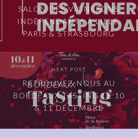
SALON DES VIGNERONS
INDÉPENDANTS À LILLE,
PARIS & STRASBOURG
NEXT POST
RETROUVEZ-NOUS AU
BORDEAUX TASTING LE 10
& 11 DÉCEMBRE