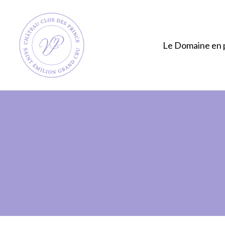
Skip
to
main
Le Domaine en 
content