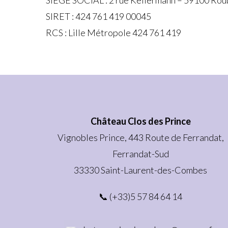
SIEGE SOCIAL : 2 rue Kellermann – 59100 Roub
SIRET : 424 761 419 00045
RCS : Lille Métropole 424 761 419
Château Clos des Prince
Vignobles Prince, 443 Route de Ferrandat,
Ferrandat-Sud
33330 Saint-Laurent-des-Combes
📞 (+33)5 57 84 64 14