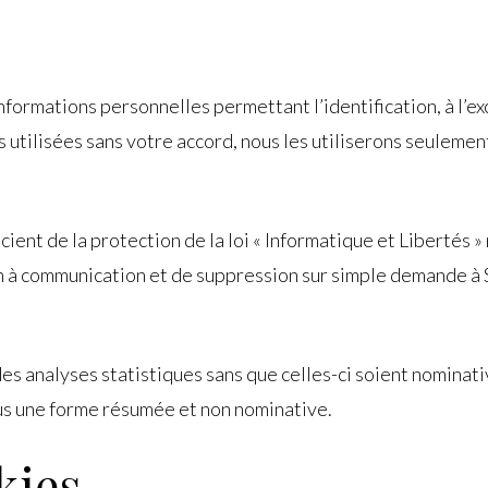
mations personnelles permettant l’identification, à l’exce
s utilisées sans votre accord, nous les utiliserons seuleme
icient de la protection de la loi « Informatique et Libertés 
sition à communication et de suppression sur simple dema
nalyses statistiques sans que celles-ci soient nominative
us une forme résumée et non nominative.
kies