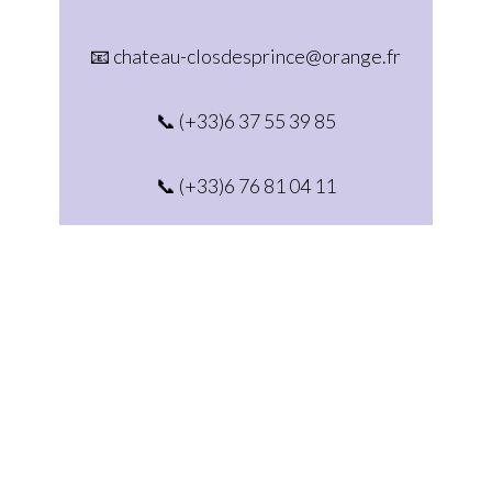
📧 chateau-closdesprince@orange.fr
📞 (+33)6 37 55 39 85
📞 (+33)6 76 81 04 11