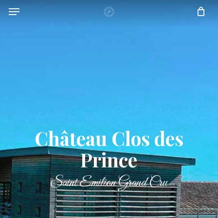
Menu
Skip
to
main
content
Château Clos des
Prince
Saint Emilion Grand Cru