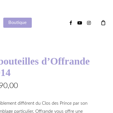
facebook
youtube
instagram
Boutique
bouteilles d’Offrande
014
90,00
iblement différent du Clos des Prince par son
mblage particulier, Offrande vous offre une