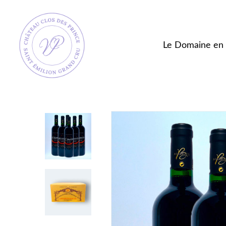
Skip
to
main
Le Domaine en 
content