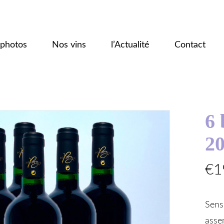
photos
Nos vins
l’Actualité
Contact
6 
2
€
1
Sens
asse