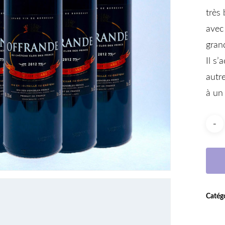
très 
avec
gran
Il s’
autre
à un
Catégo