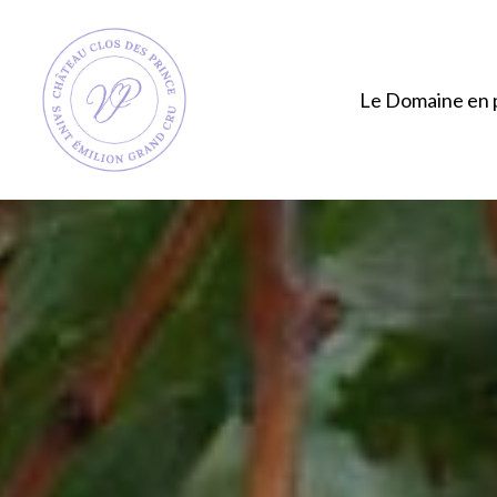
Skip
to
main
Le Domaine en 
content