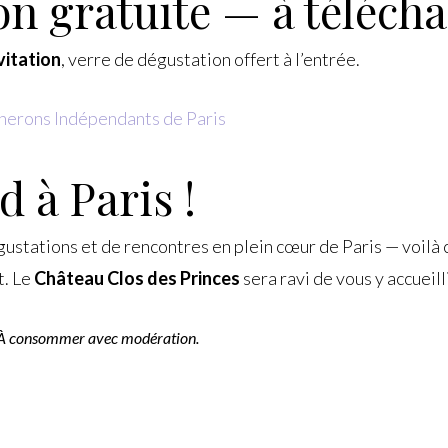
on gratuite — à télécha
vitation
, verre de dégustation offert à l’entrée.
ignerons Indépendants de Paris
 à Paris !
ustations et de rencontres en plein cœur de Paris — voilà
t. Le
Château Clos des Princes
sera ravi de vous y accueil
é. À consommer avec modération.