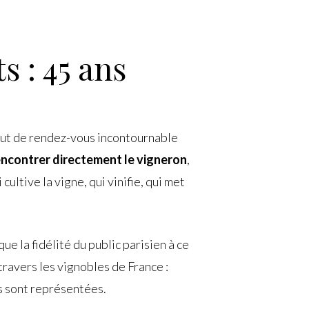
 : 45 ans
atut de rendez-vous incontournable
encontrer directement le vigneron
,
ultive la vigne, qui vinifie, qui met
ue la fidélité du public parisien à ce
travers les vignobles de France :
s sont représentées.