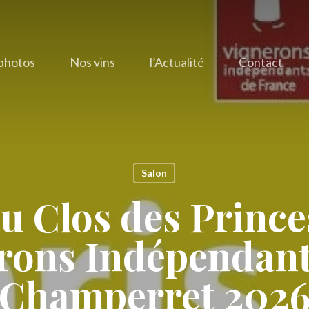
photos
Nos vins
l’Actualité
Contact
Salon
u Clos des Prince
rons Indépendant
Champerret 202